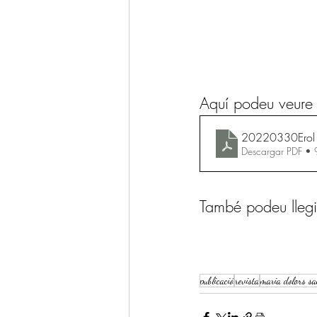
Aquí podeu veure e
20220330Ero
Descargar PDF •
També podeu llegir t
publicació
revista
maria dolors s