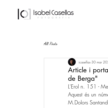
All Posts
icasellas
30 mar 20
Article i por
de Berga"
L'Erol n. 151 - Me
Aquest és un núme
M.Dolors Santandr