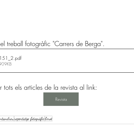
l treball fotogràfic "Carrers de Berga".
l151_2
.pdf
 909KB
ots els articles de la revista al link: 
Revista
antandreu
reportatge fotogràfic
l'erol