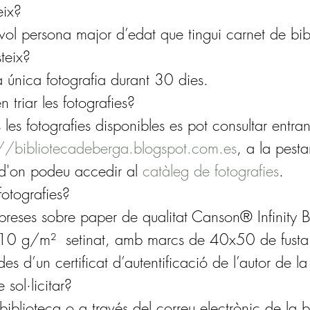
eix?
vol persona major d’edat que tingui carnet de bib
teix?
a única fotografia durant 30 dies.
triar les fotografies?
 les fotografies disponibles es pot consultar entra
://bibliotecadeberga.blogspot.com.es
, a la pest
 d'on podeu accedir al 
catàleg de fotografies
. 
otografies?
preses sobre paper de qualitat Canson® Infinity B
0 g/m²  setinat, amb marcs de 40x50 de fusta i
 d’un certificat d’autentificació de l’autor de la
sol·licitar?
biblioteca o a través del correu electrònic de la b