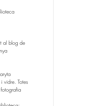
lioteca
nt al blog de 
anya 
aryta 
 vidre. Totes 
 fotografia
iblioteca: 