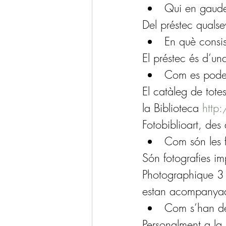
Qui en gaud
Del préstec qualse
En què consis
El préstec és d’un
Com es poden 
El catàleg de totes
la Biblioteca 
http
Fotobiblioart, des
Com són les f
Són fotografies im
Photographique 31
estan acompanyades
Com s’han de 
Personalment a la 