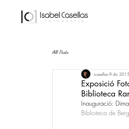
All Posts
icasellas
9 dic 201
Exposició Fot
Biblioteca Ra
Inauguració: Dim
Biblioteca de Ber