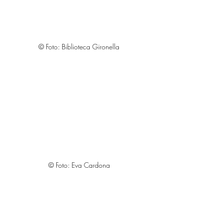
© Foto: Biblioteca Gironella
© Foto: Eva Cardona
La podeu veure del 4 al 31 d'octubre de 
2019
Sala d'actes de la Biblioteca de Gironella