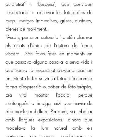
autoretrat” i “L’espera”, que conviden 
l’espectador a observar les fotografies de 
prop. Imatges imprecises, grises, austeres, 
plenes de moviment.
“Assaig per a un autoretrat” pretén plasmar 
els estats d’ànim de l’autora de forma 
visceral. Són fotos fetes en moments en 
què passava alguna cosa a la seva vida i 
que sentia la necessitat d’exterioritzar, en 
un intent de fer servir la fotografia com a 
forma d’expressió o potser de foto-teràpia. 
Era vital mostrar l’acció, perquè 
s’entengués la imatge, així que havia de 
dibuixar-la amb llum. Per això, va treballar 
amb llargues exposicions, alhora que 
modelava la llum natural amb els 
porticons, per atenuar, evidenciant la 