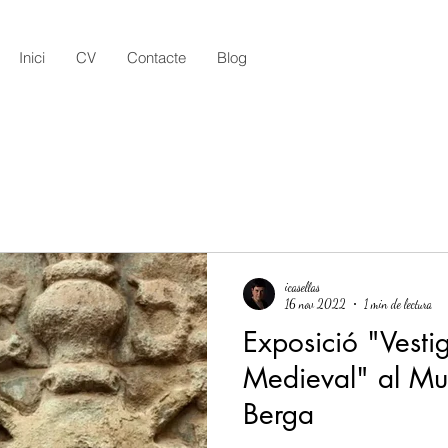
Inici
CV
Contacte
Blog
icasellas
16 nov 2022
1 min de lectura
Exposició "Vesti
Medieval" al M
Berga