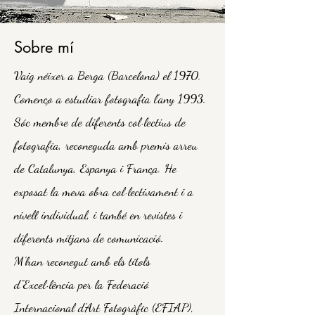
Sobre mí
Vaig néixer a Berga (Barcelona) el 1970.
Començo a estudiar fotografia l'any 1993.
Sóc membre de diferents col·lectius de
fotografia, reconeguda amb premis arreu
de Catalunya, Espanya i França. He
exposat la meva obra col·lectivament i a
nivell individual, i també en revistes i
diferents mitjans de comunicació.
M'han reconegut amb els títols
d''Excel·lència per la Federació
Internacional d'Art Fotogràfic (EFIAP),