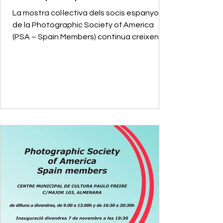
La mostra col·lectiva dels socis espanyols
de la Photographic Society of America
(PSA – Spain Members) continua creixent i
fa parada a Onda (Castelló) amb una
selecció de 35 obres de fotografia
contemporània. Retrat, arquitectura,
paisatge, natura, fotografia de viatge, nu
artístic, creació experimental i treballs en
3D conviuen en una exposició diversa i
vibrant, que reflecteix la pluralitat de
mirades d’una comunitat fotogràfica
internacional en constant expansió.