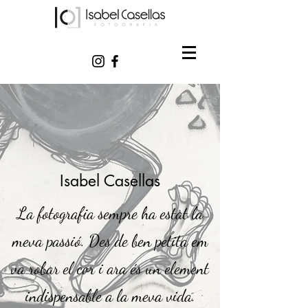
Isabel Casellas
La fotografia sempre ha estat la
meva passió. Des de ben petita em
va robar el cor i ara és un element
indispensable a la meva vida.